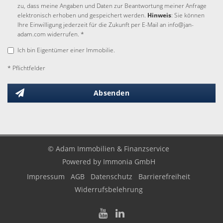
zu, dass meine Angaben und Daten zur Beantwortung meiner Anfrage
elektronisch erhoben und gespeichert werden.
Hinweis
: Sie können
Ihre Einwilligung jederzeit für die Zukunft per E-Mail an info@jan-
adam.com widerrufen. *
Ich bin Eigentümer einer Immobilie.
* Pflichtfelder
Absenden
© Adam Immobilien & Finanzservice
Powered by Immonia GmbH
Impressum
AGB
Datenschutz
Barrierefreiheit
Widerrufsbelehrung