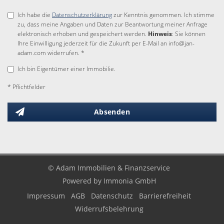
Ich habe die
Datenschutzerklärung
zur Kenntnis genommen. Ich stimme
zu, dass meine Angaben und Daten zur Beantwortung meiner Anfrage
elektronisch erhoben und gespeichert werden.
Hinweis
: Sie können
Ihre Einwilligung jederzeit für die Zukunft per E-Mail an info@jan-
adam.com widerrufen. *
Ich bin Eigentümer einer Immobilie.
* Pflichtfelder
Absenden
© Adam Immobilien & Finanzservice
Powered by Immonia GmbH
Impressum
AGB
Datenschutz
Barrierefreiheit
Widerrufsbelehrung