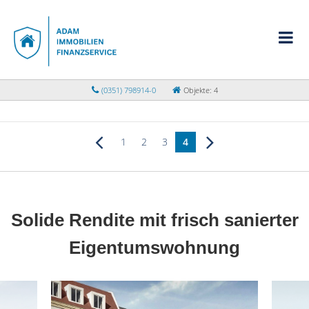
(0351) 798914-0
Objekte: 4
1
2
3
4
Solide Rendite mit frisch sanierter
Eigentumswohnung