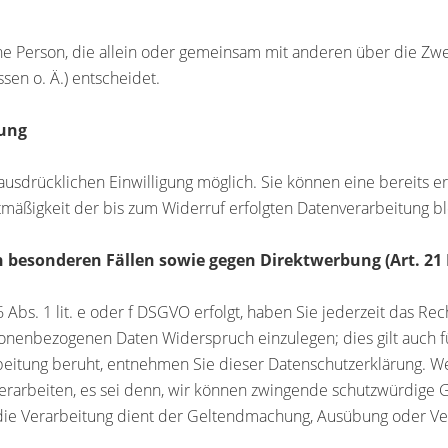
ische Person, die allein oder gemeinsam mit anderen über die Z
en o. Ä.) entscheidet.
tung
usdrücklichen Einwilligung möglich. Sie können eine bereits ert
htmäßigkeit der bis zum Widerruf erfolgten Datenverarbeitung b
 besonderen Fällen sowie gegen Direktwerbung (Art. 21
Abs. 1 lit. e oder f DSGVO erfolgt, haben Sie jederzeit das Rec
sonenbezogenen Daten Widerspruch einzulegen; dies gilt auch fü
rbeitung beruht, entnehmen Sie dieser Datenschutzerklärung. W
arbeiten, es sei denn, wir können zwingende schutzwürdige Gr
 die Verarbeitung dient der Geltendmachung, Ausübung oder V