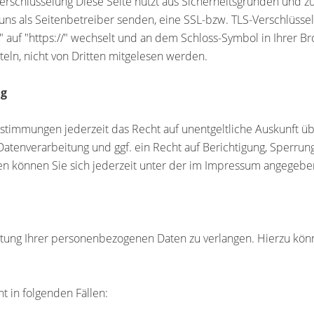
Verschlüsselung Diese Seite nutzt aus Sicherheitsgründen und z
 uns als Seitenbetreiber senden, eine SSL-bzw. TLS-Verschlüsse
/" auf "https://" wechselt und an dem Schloss-Symbol in Ihrer 
tteln, nicht von Dritten mitgelesen werden.
ng
stimmungen jederzeit das Recht auf unentgeltliche Auskunft ü
enverarbeitung und ggf. ein Recht auf Berichtigung, Sperrung
 können Sie sich jederzeit unter der im Impressum angegeb
itung Ihrer personenbezogenen Daten zu verlangen. Hierzu könn
t in folgenden Fällen: