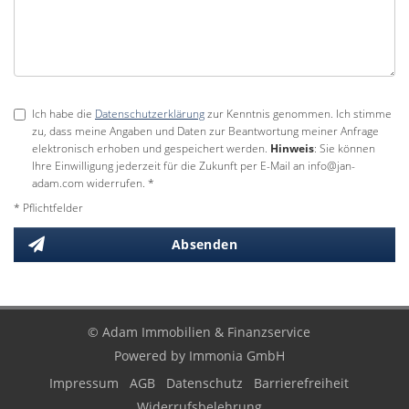
Ich habe die
Datenschutzerklärung
zur Kenntnis genommen. Ich stimme
zu, dass meine Angaben und Daten zur Beantwortung meiner Anfrage
elektronisch erhoben und gespeichert werden.
Hinweis
: Sie können
Ihre Einwilligung jederzeit für die Zukunft per E-Mail an info@jan-
adam.com widerrufen. *
* Pflichtfelder
Absenden
© Adam Immobilien & Finanzservice
Powered by Immonia GmbH
Impressum
AGB
Datenschutz
Barrierefreiheit
Widerrufsbelehrung